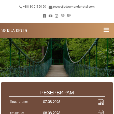
+381 30 215 50 50
recepcija@ramondahotel.com
RS
EN
РЕЗЕРВИРАМ
Пристигане:
тръгване: