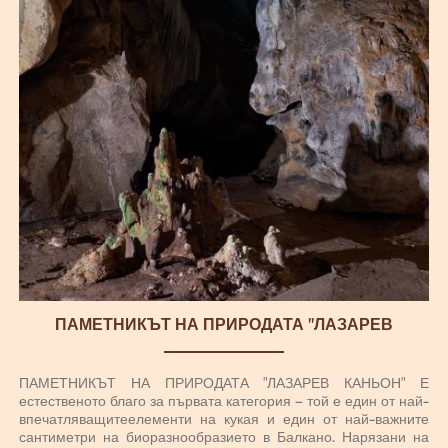
ПАМЕТНИКЪТ НА ПРИРОДАТА "ЛАЗАРЕВ
КАНЬОН"
ПАМЕТНИКЪТ НА ПРИРОДАТА "ЛАЗАРЕВ КАНЬОН" Е
естественото благо за първата категория – той е един от най-
впечатляващитеелементи на кукая и един от най-важните
сантиметри на биоразнообразието в Балкано. Нарязани на