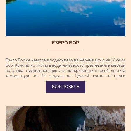
ЕЗЕРО БОР
Езеро Бор се намира в подножието на Черния връх, на 17 км от
Бор. Кристално чистата вода на езерото през летните месеци
получава тъмнозелен цвят, а повърхностният слой достига
температура от 25 градуса по Целзий, което го прави
изключително приятен за къпане. Малки, диладен и
живописни бреговата линия с пейзажни плажове,
ВИЖ ПОВЕЧЕ
развлекателни и пешеходни пътеки, спортни игрища и други
удобства, в допълнение към ваканции позволяват на спорта,
развлекателни, екскурзионни и културни прояви дейности,
което прави езерото Borsko един от най-атрактивните
туристически места в тази част на Сърбия. Езеро бор е
идеално място за риболов, наред с други неща.