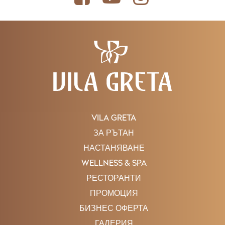
изворна пещера, се образувала пещерата Лазарев, в 56-
метрова пещера. Тестваната пещерна система е изградена от
два хоризонта на пещерни пещери: стъблата сухи –
вкаменелости и мигранични – активни. Общата дължина на
изследваните пещери е по-голяма от 10 000 метра, като има
обосновани предположения от спелеолозите, че в
действителност подземното пространство е много пъти по-
голямо. За туристически посещения са организирани 900 м
дълги пътеки. Пещерното пространство се състои от
монументални, красиви пристояници на звукови имена:
Престън, Съдебни блокове, Концертна зала, Зала на
прилепите и др. За сега, видимото богатство на пещерен
наход е представено от, наред с други неща: Стогс, Фонтен,
VILA GRETA
Пласт, Бизон, Карска Лодж, Диригент, Оркестър... Пещерата на
Лазари също е натуралист." В пещерата са открити три
ЗА РЪТАН
културни хоризонта. Живият свят на пещерата Лазарев е
НАСТАНЯВАНЕ
изобилна в многобройни, подучени форми на живот.
Пещерите, като затворена система, водят жителите си по пътя
WELLNESS & SPA
на еволюцията. Най-многобройните жители на пещерата
днес са прилепи. Във вътрешността на тези пещери любимото
РЕСТОРАНТИ
им местообитание е намерено от 24 вида от 27 регистрирани
ПРОМОЦИЯ
на Балканите.
БИЗНЕС ОФЕРТА
ГАЛЕРИЯ