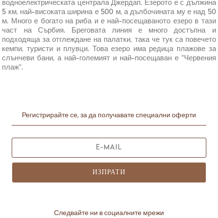
водноелектрическата централа Джердап. Езерото е с дължина
5 км, най-високата ширина е 500 м, а дълбочината му е над 50
м. Много е богато на риба и е най-посещаваното езеро в тази
част на Сърбия. Бреговата линия е много достъпна и
подходяща за отглеждане на палатки, така че тук са повечето
кемпи, туристи и плувци. Това езеро има редица плажове за
слънчеви бани, а най-големият и най-посещаван е "Червения
плаж".
Регистрирайте се, за да получавате специални оферти
ИЗПРАТИ
Следвайте ни в социалните мрежи