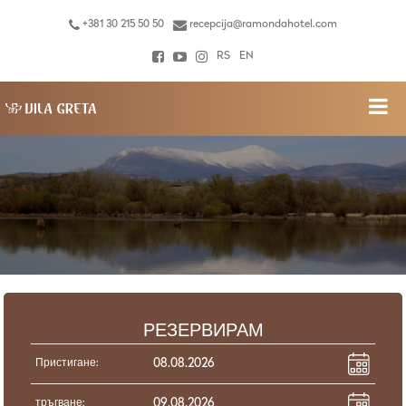
+381 30 215 50 50
recepcija@ramondahotel.com
RS
EN
РЕЗЕРВИРАМ
Пристигане:
тръгване: