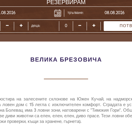
РЕЗЕРВИРАМ
тръгване:
ПОТ
деца:
ВЕЛИКА БРЕЗОВИЧА
остира на залесените склонове на Южен Кучай, на надморск
 ловен дом с 15 легла с изключителен комфорт. Сградата е у
а Болевац има 3 ловни зони, натоварени с "Тимокия Гори". Об
ве диви животни са елен, елен, елен, диво прасе. Тези ловни об
ки проверки, къщи за хранене, гърнета).