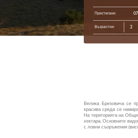
Пристигане:
Възрастни:
Велика Брезовича се пр
красива среда се намира
На територията на Общин
хектара. Основните видо
с ловни съоръжения (висо