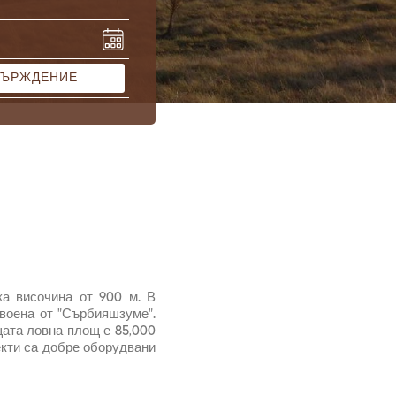
ВЪРЖДЕНИЕ
а височина от 900 м. В
своена от "Сърбияшзуме".
щата ловна площ е 85,000
екти са добре оборудвани