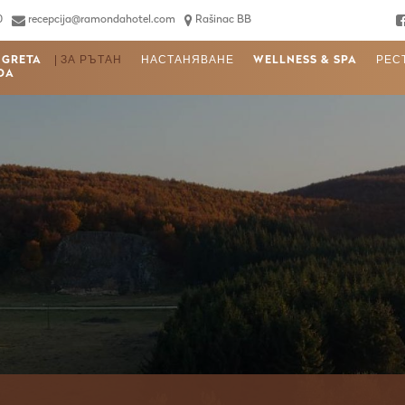
0
recepcija@ramondahotel.com
Rašinac BB
 GRETA
ЗА РЪТАН
НАСТАНЯВАНЕ
WELLNESS & SPA
РЕС
DA