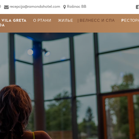
0
recepcija@ramondahotel.com
Rašinac BB
VILA GRETA
О РТАНИ
ЖИЛЬЕ
ВЕЛНЕСС И СПА
PЕСТОР
DA