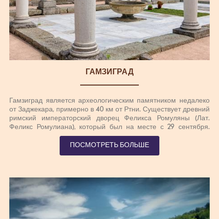
ГАМЗИГРАД
Гамзиград является археологическим памятником недалеко
от Заджекара, примерно в 40 км от Ртни. Существует древний
римский императорский дворец Феликса Ромуляны (Лат.
Феликс Ромулиана), который был на месте с 29 сентября.
Июнь 2007 года. внесен в Список всемирного наследия ООН.
Гамзиград является резиденцией римского императора Гая
ПОСМОТРЕТЬ БОЛЬШЕ
Валерио Максимиан Галереи (Гаюс Валерий Максимиан
Галериус; 293-311, зять Диоклетиана. Роскошный
императорский дворец он посвятил Галереям своей матери
Ромуле. Будучи варваром, Ромула бежала с левого берега
Дуная в прио прибрежный хинг и вышла замуж за скотовода,
который позже даст ее сыну прозвище Арментарий (лат.
Арментарий – скотовод), который последует за ним, даже
когда станет императором. Гай Валерий построил