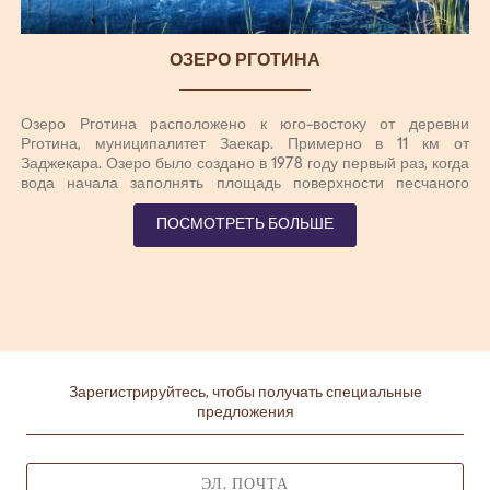
ОЗЕРО РГОТИНА
Озеро Рготина расположено к юго-востоку от деревни
Рготина, муниципалитет Заекар. Примерно в 11 км от
Заджекара. Озеро было создано в 1978 году первый раз, когда
вода начала заполнять площадь поверхности песчаного
рудника. Сегодня он занимает площадь около 30 гектаров, а
максимальная глубина озера составляет около 40 м.
ПОСМОТРЕТЬ БОЛЬШЕ
Благодаря наличию кварцевого песка, вода достаточно
яснаая и очень легко нагревается, поэтому озеро Ргоцка
является одним из самых чистых озер в Европе и с наиболее
оптимальной температурой воды.
Зарегистрируйтесь, чтобы получать специальные
предложения