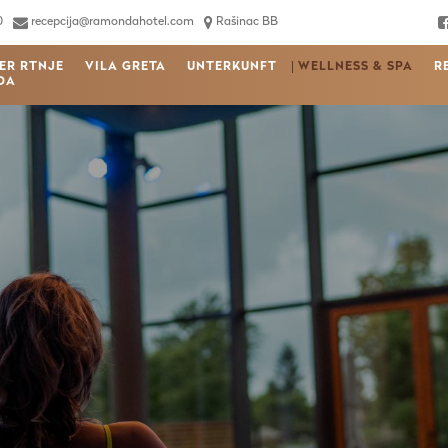
0
recepcija@ramondahotel.com
Rašinac BB
ER RTNJE
VILA GRETA
UNTERKUNFT
WELLNESS & SPA
R
DA