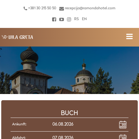
+381 30 215 50 50
recepcija@ramondahotel.com
RS
EN
BUCH
Ankunft:
Abfahrt: