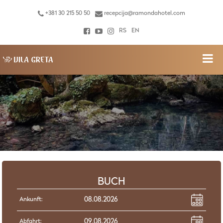
+381 30 215 50 50
recepcija@ramondahotel.com
RS
EN
BUCH
Ankunft:
Abfahrt: