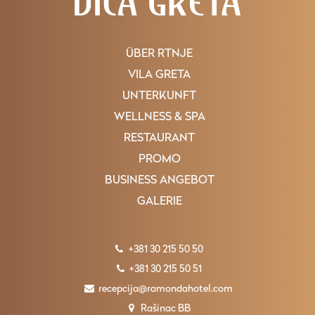
tiefes Loch im Boden. Jetzt wird das Wasser im See aus einer
kleinen, unerschöpflichen Quelle in der Nähe und aus Regen und
Schnee wiederhergestellt. Es ist ein idealer Ort, um sich
auszuruhen, zu fischen, Waldfrüchte und Kräuter zu pflücken.
ÜBER RTNJE
VILA GRETA
UNTERKUNFT
WELLNESS & SPA
RESTAURANT
PROMO
BUSINESS ANGEBOT
GALERIE
+381 30 215 50 50
+381 30 215 50 51
recepcija@ramondahotel.com
Rašinac BB