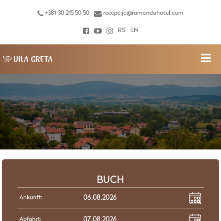
+381 30 215 50 50
recepcija@ramondahotel.com
RS
EN
BUCH
Ankunft:
Abfahrt: