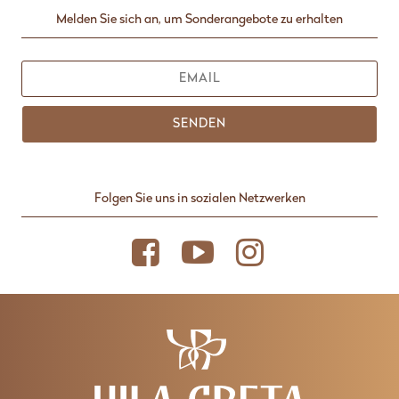
Die Kirche der Heiligen Dreifaltigkeit in Vrmdza wurde 1818 aus
Melden Sie sich an, um Sonderangebote zu erhalten
hartem Material erbaut. Milisav Markovic von Knjazevc
beschrieb das Ikonogramm des Vrmcan-Tempels Gottes im
Jahre 1894 anschaulich. Es gibt eine Geschichte, dass die Kirche
aus dem 13. Jahrhundert stammt und dreimal verbrannt wurde,
und dass die heutige auf den alten Fundamenten des
Klostergutes errichtet wurde und dass die betenden Männer
SENDEN
während der türkischen Herrschaft durch den "Ferman" des
türkischen Ältesten aus Sokobanja gerettet wurden, der als Dank
für die Heilung eines psychisch kranken Sohnes ausgegeben
wurde.
Folgen Sie uns in sozialen Netzwerken
Das Ethno Museum in Vrmdza wurde 2010 eröffnet. Es gibt eine
permanente Einstellung von Volkstrachten, Keramik, Stoffe und
Werkzeuge. Die Exponate wurden von Einheimischen in den
Dörfern Vrmdža, Mušinac und Trgovište gesammelt. Die
Besucher können den gesamten Prozess der Herstellung von
Volkstrachten sehen, in der traditionellen Art und Weise.
Der Vrmdžansko-See liegt am Fuße des Berges Rtanj, etwa 15 km
von Sokobanja und 3 km vom Dorf Vrmdža entfernt. Es ist einer
der wenigen permanenten Karstenseen in Serbien, in Serbiens
Geo-Erbe-Liste enthalten. Der Vrmdžansko See wurde nach
einem schrecklichen Wolkenbruch, der sich 1892 ereignete,
entstaden. Torrents stürzten ins Wasser und verstopften ein