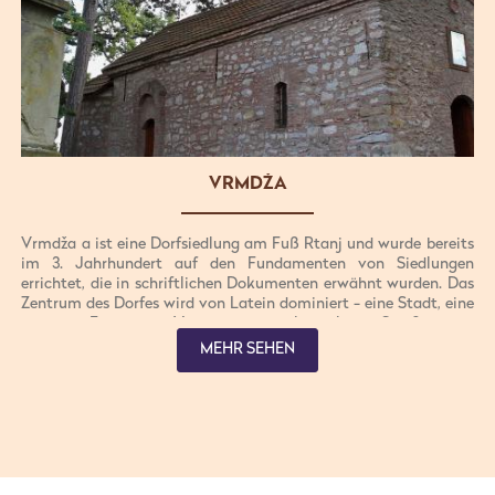
VRMDŽA
Vrmdža a ist eine Dorfsiedlung am Fuß Rtanj und wurde bereits
im 3. Jahrhundert auf den Fundamenten von Siedlungen
errichtet, die in schriftlichen Dokumenten erwähnt wurden. Das
Zentrum des Dorfes wird von Latein dominiert - eine Stadt, eine
römische Festung zur Verteidigung der kaiserlichen Straße, die in
den Nahen Osten führte, im 6. Jahrhundert gebaut. Später wurde
MEHR SEHEN
die Stadt aufgewertet, um Byzanz gegen einen Befall slawischer
Stämme zu verteidigen. Die Stadt wird in schriftlichen
Dokumenten erwähnt, im 14. Jahrhundert, als der etablierte
Lebensraum der wohlhabenden Herrscher, die mit Händlern aus
Dubrovnik zu der Zeit gehandelt. Es wurde im 15. Jahrhundert
(1413) verwüstet. Heute ist es ein Touristenattraktion Dorf mit
mehreren Restaurants auf ehemaligen Wassermühlen gebaut.