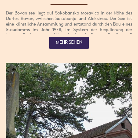
Der Bovan see liegt auf Sokobanska Moravica in der Nähe des
Dorfes Bovan, zwischen Sokobanja und Aleksinac. Der See ist
eine künstliche Ansammlung und entstand durch den Bau eines
Staudamms im Jahr 1978, im System der Regulierung der
Morava-Becken und des Wasserkraftwerks Djerdap. Der See ist 5
km lang, seine höchste Breite ist 500m und seine Tiefe ist über
MEHR SEHEN
50m. Es ist sehr reich an Fischen und ist der meistbesuchte See in
diesem Teil Serbiens. Die Küste ist sehr erschwinglich und
geeignet für die Aufzucht von Zelten, so hier sind die meisten
Camper, Wanderer und Schwimmer. Dieser See hat eine Reihe
von Sonnenstränden, und der größte und meistbesuchte ist "Red
Beach".