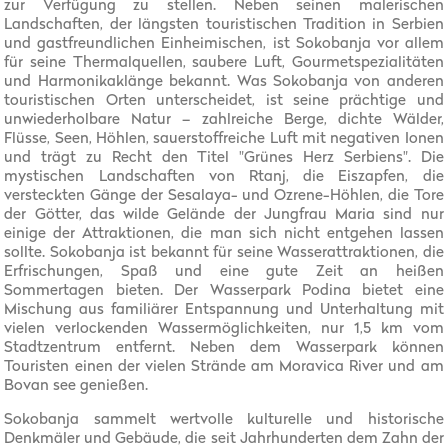
zur Verfügung zu stellen. Neben seinen malerischen
Landschaften, der längsten touristischen Tradition in Serbien
und gastfreundlichen Einheimischen, ist Sokobanja vor allem
für seine Thermalquellen, saubere Luft, Gourmetspezialitäten
und Harmonikaklänge bekannt. Was Sokobanja von anderen
touristischen Orten unterscheidet, ist seine prächtige und
unwiederholbare Natur – zahlreiche Berge, dichte Wälder,
Flüsse, Seen, Höhlen, sauerstoffreiche Luft mit negativen Ionen
und trägt zu Recht den Titel "Grünes Herz Serbiens". Die
mystischen Landschaften von Rtanj, die Eiszapfen, die
versteckten Gänge der Sesalaya- und Ozrene-Höhlen, die Tore
der Götter, das wilde Gelände der Jungfrau Maria sind nur
einige der Attraktionen, die man sich nicht entgehen lassen
sollte. Sokobanja ist bekannt für seine Wasserattraktionen, die
Erfrischungen, Spaß und eine gute Zeit an heißen
Sommertagen bieten. Der Wasserpark Podina bietet eine
Mischung aus familiärer Entspannung und Unterhaltung mit
vielen verlockenden Wassermöglichkeiten, nur 1,5 km vom
Stadtzentrum entfernt. Neben dem Wasserpark können
Touristen einen der vielen Strände am Moravica River und am
Bovan see genießen.
Sokobanja sammelt wertvolle kulturelle und historische
Denkmäler und Gebäude, die seit Jahrhunderten dem Zahn der