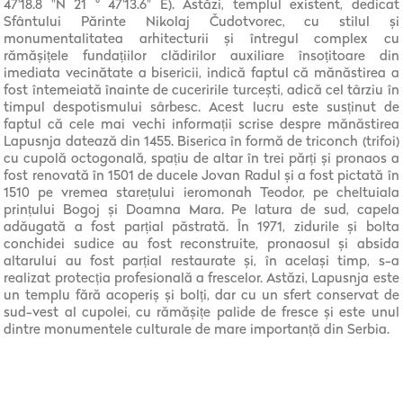
47'18.8 "N 21 ° 47'13.6" E). Astăzi, templul existent, dedicat
Sfântului Părinte Nikolaj Čudotvorec, cu stilul și
monumentalitatea arhitecturii și întregul complex cu
rămășițele fundațiilor clădirilor auxiliare însoțitoare din
imediata vecinătate a bisericii, indică faptul că mănăstirea a
fost întemeiată înainte de cuceririle turcești, adică cel târziu în
timpul despotismului sârbesc. Acest lucru este susținut de
faptul că cele mai vechi informații scrise despre mănăstirea
Lapusnja datează din 1455. Biserica în formă de triconch (trifoi)
cu cupolă octogonală, spațiu de altar în trei părți și pronaos a
fost renovată în 1501 de ducele Jovan Radul și a fost pictată în
1510 pe vremea starețului ieromonah Teodor, pe cheltuiala
prințului Bogoj și Doamna Mara. Pe latura de sud, capela
adăugată a fost parțial păstrată. În 1971, zidurile și bolta
conchidei sudice au fost reconstruite, pronaosul și absida
altarului au fost parțial restaurate și, în același timp, s-a
realizat protecția profesională a frescelor. Astăzi, Lapusnja este
un templu fără acoperiș și bolți, dar cu un sfert conservat de
sud-vest al cupolei, cu rămășițe palide de fresce și este unul
dintre monumentele culturale de mare importanță din Serbia.