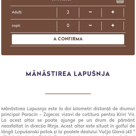
Adulți:
copii:
A CONFIRMA
MĂNĂSTIREA LAPUŠNJA
Mănăstirea Lapusnja este la doi kilometri distanță de drumul
principal Paracin - Zajecar, vizavi de cotitura pentru Krivi Vir.
La acest altar se poate ajunge pe un drum de pământ
neasfaltat în direcția Rtnje. Acest altar este situat în golful de
lângă Lopušanski potok și la poalele dealului Vučja Glava (43 °