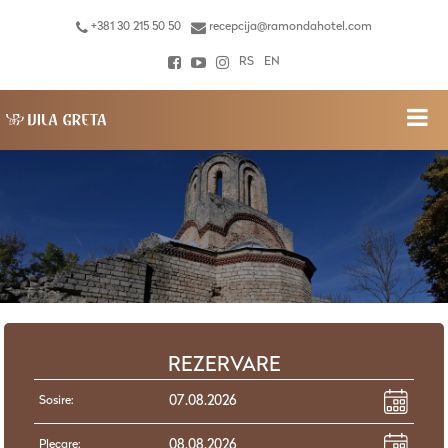
+381 30 215 50 50
recepcija@ramondahotel.com
RS
EN
REZERVARE
Sosire:
Plecare: