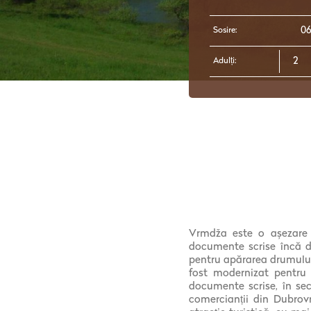
Sosire:
Adulți:
Vrmdža este o așezare s
documente scrise încă d
pentru apărarea drumului i
fost modernizat pentru 
documente scrise, în sec
comercianții din Dubrovn