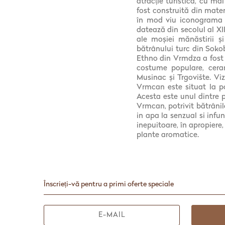
atracție turistică, cu ma
fost construită din mater
în mod viu iconograma T
datează din secolul al XII
ale moșiei mănăstirii ș
bătrânului turc din Soko
Ethno din Vrmdza a fost i
costume populare, ceram
Musinac și Trgovište. Vi
Vrmcan este situat la p
Acesta este unul dintre p
Vrmcan, potrivit bătrânilo
in apa la senzual si inf
inepuitoare, în apropiere,
plante aromatice.
Înscrieți-vă pentru a primi oferte speciale