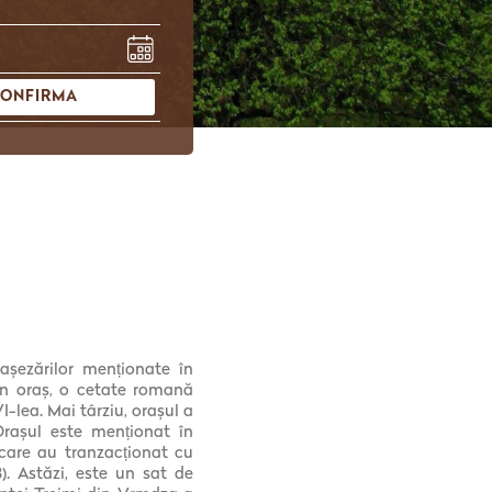
CONFIRMA
așezărilor menționate în
un oraș, o cetate romană
I-lea. Mai târziu, orașul a
Orașul este menționat în
 care au tranzacționat cu
). Astăzi, este un sat de