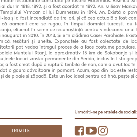
i multe restaurante construite pe fostele watermids. Biserica S
ial dur în 1818. 1892, și a fost acordat în 1892. An. Milisav Marko
emplului Vrmcan al lui Dumnezeu în 1894. An. Există o pove
I-lea și a fost incendiată de trei ori, și că cea actuală a fost con
i că oamenii care se rugau, în timpul domniei turcești, au fo
banja, eliberat în semn de recunoștință pentru vindecarea unui 
naugurat în 2010. În 2013, Și e în clădirea Casei Parohiale. Ex
ică, țesături și unelte. Exponatele au fost colectate de loc
zitatorii pot vedea întregul proces de a face costume populare, 
oalele Muntelui Rtanj, la aproximativ 15 km de Sokobanja și 
uținele lacuri kraska permanente din Serbia, inclus în lista geo
r, a fost creat după o ruptură teribilă de nori, care a avut loc în
undat o gaura advaitoare in pamant. Acum, apa din lac este resta
 și de ploaie și zăpadă. Este un loc ideal pentru odihnă, pește și
Urmăriți-ne pe rețelele de sociali
TRIMITE