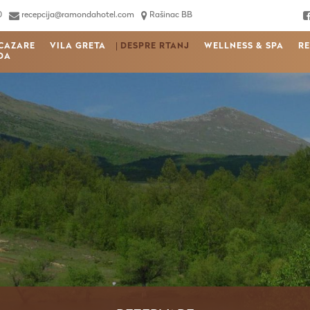
0
recepcija@ramondahotel.com
Rašinac BB
CAZARE
VILA GRETA
DESPRE RTANJ
WELLNESS & SPA
R
DA