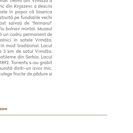
fintei Treimi din Vrmdza a
vic din Knjazevc a descris
ste în popor că biserica
struită pe fundațiile vechi
st salvați de "fermarul"
fiu bolnav mintal. Muzeul
istă un cadru permanent de
alnici în satele Vrmdža,
în mod tradițional. Lacul
la 3 km de satul Vrmdža.
patileme din Serbia. Lacul
 1892. Torrents s-au grabit
urată dintr-un izvor mic,
 culege fructe de pădure și
zare