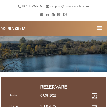
+381 30 215 50 50
recepcija@ramondahotel.com
RS
EN
REZERVARE
Sosire:
Plecare: