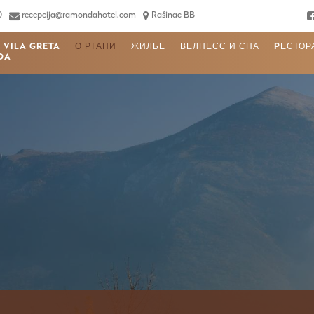
0
recepcija@ramondahotel.com
Rašinac BB
VILA GRETA
О РТАНИ
ЖИЛЬЕ
ВЕЛНЕСС И СПА
PЕСТОР
DA