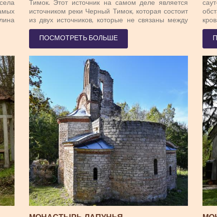
 села
Тимок. Этот источник на самом деле является
сау
амых
источником реки Черный Тимок, которая состоит
обс
ина
из двух источников, которые не связаны между
кро
 км.
собой. Основной источник находится в начале
осв
ется
ущелья Пеха, откуда вода частично поднимается
мун
ПОСМОТРЕТЬ БОЛЬШЕ
ного
под скалами и частично из пещеры и имеет
уго
щере
постоянный поток воды, с незначительными
пло
лов.
колебаниями, но не высыхает. Второй источник
Осн
етки
слабее и находится в небольшой пещере,
оле
ние.
недалеко от остатков бывшего водяного мида, и
охо
тся:
он часто высыхает летом. В самом источнике
охот
ована
Черного Тимока, до Второй мировой войны,
доми
ой и
работала небольшая гидроэлектростанция,
ым и
снабжая село электроэнергией. В комплексе Пеха
ий и
есть 3 пещеры и один термальный источник,
ации
температура воды которого 21-22 градусов по
ния.
Цельсию. Криви Вейр считается центром Тимочки,
расе
и знаменитый Мир-Ям начал там свою карьеру.
щена
илие
енно
мают
айдук
ита,
озле