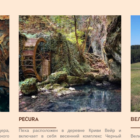
PEĆURA
ВЕ
ера,
Пеха расположен в деревне Криви Вейр и
ного
включает в себя весенний комплекс Черный
Вел