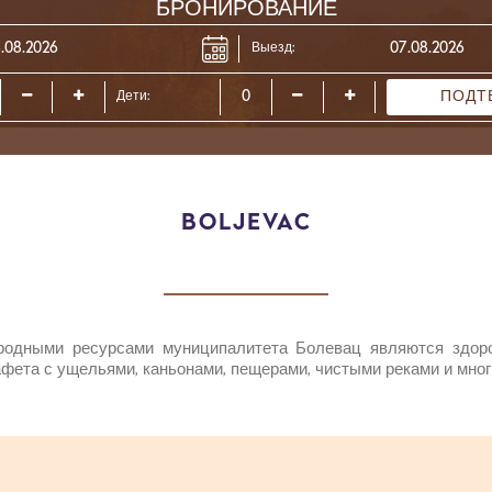
БРОНИРОВАНИЕ
Выезд:
ПОДТ
Дети:
BOLJEVAC
одными ресурсами муниципалитета Болевац являются здор
фета с ущельями, каньонами, пещерами, чистыми реками и мног