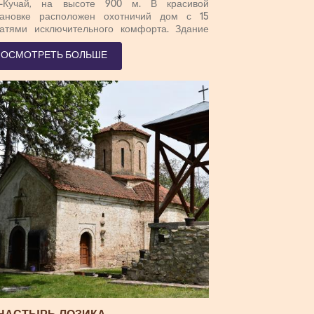
т-Кучай, на высоте 900 м. В красивой
тановке расположен охотничий дом с 15
ватями исключительного комфорта. Здание
аивается «Србияшумом». На территории
иципалитета Боливац имеется 3 охотничьих
ПОСМОТРЕТЬ БОЛЬШЕ
дья, вверенных «Тимоцким лесам». Общая
щадь охоты составляет 85 тысяч гектаров.
овными видами дикой природы являются
ни, европейские олени, дикие свиньи. Эти
тничьи угодья хорошо оборудованы
ничьими угодьями (высокие чеки, кормовые
ки, горшки).