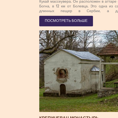
Кукай массеувера. Он расположен в аттаре
Богна, в 12 км от Болевца. Это одна из с
длинных пещер в Сербии, а дл
исследованных каналов составляет около 6
Пещера Божия, согласно морфологии, явля
ПОСМОТРЕТЬ БОЛЬШЕ
горизонтальной подземной формой сердеч
средства с каналами на трех этажах. В пе
Богов очень интересная фауна пещерных го
Псевдоскорпия, наземные эндемичные крев
и субтроглофильные насекомые имеют значе
В ландшафтной части пещеры выделяю
концертный зал, где северная стена облиц
монументальными орнаментами, с Куб
сальсой цветов. Это кажется торжественн
внушительным. Это очень акустическ
обеспечивает условия для организ
музыкального и буквального содержа
Горнодобывающий зал расположен на тер
справа от речного канала. Она посвя
богемам шахтерам. Циклоп-холл имеет об
ювелирных изделий из преимуществ
сталагмит группы. Центральное место зани
Циклопы, в честь которых назван зал. Зал Г
назван в честь краснея сталагм
символизирующего Хайдук-Вельку, а в