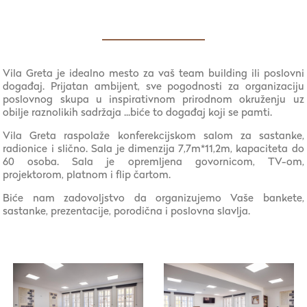
Vila Greta je idealno mesto za vaš team building ili poslovni
događaj. Prijatan ambijent, sve pogodnosti za organizaciju
poslovnog skupa u inspirativnom prirodnom okruženju uz
obilje raznolikih sadržaja ...biće to događaj koji se pamti.
Vila Greta raspolaže konferekcijskom salom za sastanke,
radionice i slično. Sala je dimenzija 7,7m*11,2m, kapaciteta do
60 osoba. Sala je opremljena govornicom, TV-om,
projektorom, platnom i flip čartom.
Biće nam zadovoljstvo da organizujemo Vaše bankete,
sastanke, prezentacije, porodična i poslovna slavlja.