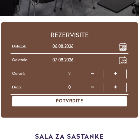
REZERVISITE
Dolazak:
Odlazak:
Odrasli:
Deca:
POTVRDITE
SALA ZA SASTANKE