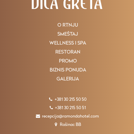
O RTNJU
SMEŠTAJ
WELLNESS I SPA
RESTORAN
PROMO
BIZNIS PONUDA
GALERIJA
+381 30 215 50 50
+381 30 215 50 51
recepcija@ramondahotel.com
Rašinac BB