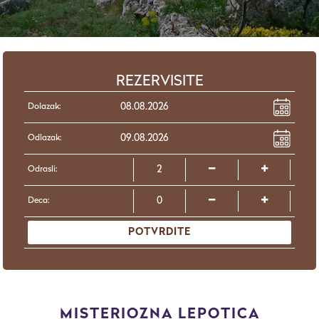
REZERVISITE
Dolazak:
Odlazak:
Odrasli:
Deca:
POTVRDITE
MISTERIOZNA LEPOTICA