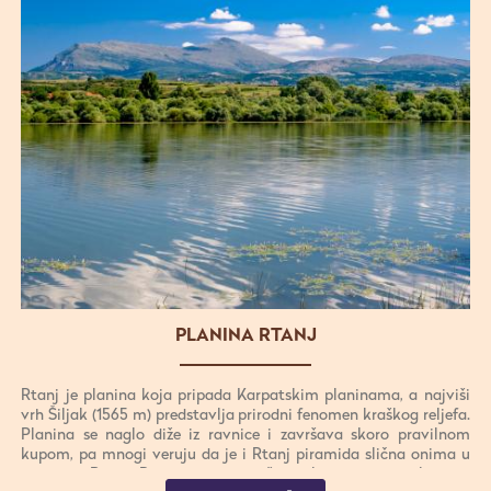
PLANINA RTANJ
Rtanj je planina koja pripada Karpatskim planinama, a najviši
vrh Šiljak (1565 m) predstavlja prirodni fenomen kraškog reljefa.
Planina se naglo diže iz ravnice i završava skoro pravilnom
kupom, pa mnogi veruju da je i Rtanj piramida slična onima u
susednoj Bosni. Rtanj je u podnožju uglavnom sastavljen od