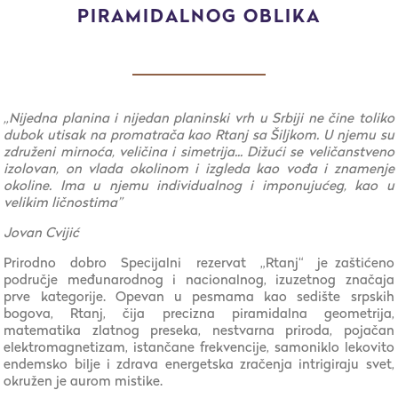
PIRAMIDALNOG OBLIKA
„Nijedna planina i nijedan planinski vrh u Srbiji ne čine toliko
dubok utisak na promatrača kao Rtanj sa Šiljkom. U njemu su
združeni mirnoća, veličina i simetrija... Dižući se veličanstveno
izolovan, on vlada okolinom i izgleda kao vođa i znamenje
okoline. Ima u njemu individualnog i imponujućeg, kao u
velikim ličnostima”
Jovan Cvijić
Prirodno dobro Specijalni rezervat „Rtanj“ je zaštićeno
područje međunarodnog i nacionalnog, izuzetnog značaja
prve kategorije. Opevan u pesmama kao sedište srpskih
bogova, Rtanj, čija precizna piramidalna geometrija,
matematika zlatnog preseka, nestvarna priroda, pojačan
elektromagnetizam, istančane frekvencije, samoniklo lekovito
endemsko bilje i zdrava energetska zračenja intrigiraju svet,
okružen je aurom mistike.