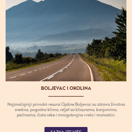
različitim delovima sveta i kao prirodni lek za potenciju. Zbog
afrodizijačkih osobina, čubricu zovu i "biljka ljubavi". U njenu
moć su verovali Stari Grci i Rimljani, koji su je vekovima koristili
kao afrodizijak. I u svetu čubrica je prihvaćena kao prirodni lek i
začin za različite kulinarske specijalitete.
BOLJEVAC I OKOLINA
Najznačajniji prirodni resursi Opšine Boljevac su zdrava životna
sredina, pogodna klima, reljef sa klisurama, kanjonima,
pećinama, čiste reke i mnogobrojna vrela i manastiri.