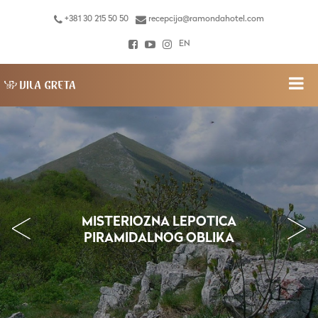
+381 30 215 50 50
recepcija@ramondahotel.com
EN
MEĐU OBLACIMA I LEGENDAMA