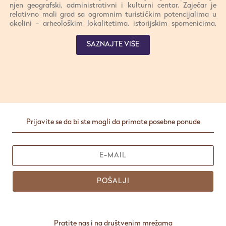
njen geografski, administrativni i kulturni centar. Zaječar je
relativno mali grad sa ogromnim turističkim potencijalima u
okolini - arheološkim lokalitetima, istorijskim spomenicima,
manastirima, banjama i pećinama.
SAZNAJTE VIŠE
Prijavite se da bi ste mogli da primate posebne ponude
POŠALJI
Pratite nas i na društvenim mrežama