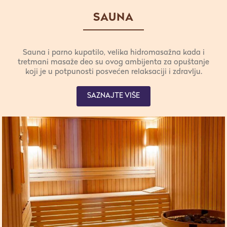
našim gostima je na raspolaganju zatvoreni bazen sa
panoramskim prozorima.
SAUNA
Sauna i parno kupatilo, velika hidromasažna kada i
tretmani masaže deo su ovog ambijenta za opuštanje
koji je u potpunosti posvećen relaksaciji i zdravlju.
Poklonite sebi prijatne trenutke uz neke od luksuznih
tretmana. Izaberite masažu prema sopstvenom
SAZNAJTE VIŠE
senzibilitetu i prepustite se vrhunskim terapeutima.
Uživajte u osećaju potpunog opuštanja i pozitivnoj
stimulaciji svih čula.