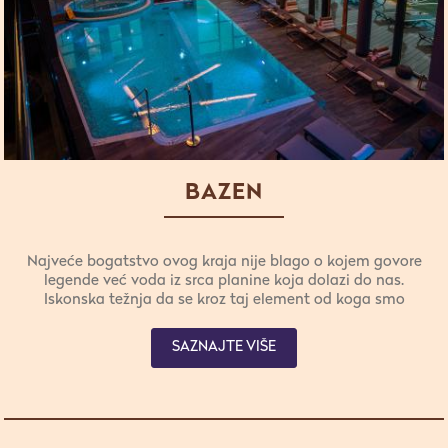
BAZEN
Najveće bogatstvo ovog kraja nije blago o kojem govore
legende već voda iz srca planine koja dolazi do nas.
Iskonska težnja da se kroz taj element od koga smo
sazdani spojimo sa netaknutom prirodom čini boravak u
Wellness & SPA okrepljujućim iskustvom nakon kojeg
SAZNAJTE VIŠE
vas prožima osećaj spokojstva a sve je jednostavnije i
bliži ste sebi i svojoj prirodi. Prepustite se posebnom
iskustvu plivanja u malom veštačkom jezercetu u kojem
se voda prečišćava prirodnim putem bez hemije, samo
uz pomoć specijalnih biljaka. Tokom hladnih dana