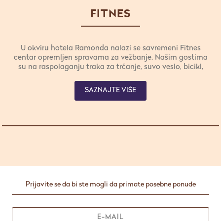
FITNES
U okviru hotela Ramonda nalazi se savremeni Fitnes
centar opremljen spravama za vežbanje. Našim gostima
su na raspolaganju traka za trčanje, suvo veslo, bicikl,
garniture sa bućicama. Ostanite u dobroj formi i
dosledni svom režimu vežbanja i na odmoru.
SAZNAJTE VIŠE
Prijavite se da bi ste mogli da primate posebne ponude