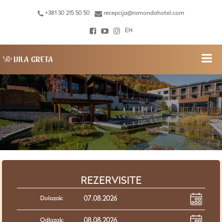
+381 30 215 50 50
recepcija@ramondahotel.com
EN
REZERVISITE
Dolazak:
Odlazak: