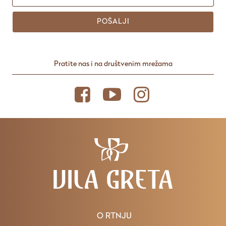
POŠALJI
Pratite nas i na društvenim mrežama
O RTNJU