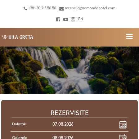
+381 30 215 50 50
recepcija@ramondahotel.com
EN
REZERVISITE
Dolazak:
Odlazak: