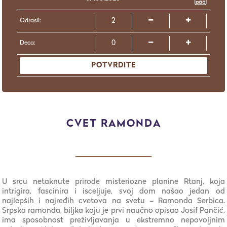
Odrasli:
Deca:
POTVRDITE
CVET RAMONDA
U srcu netaknute prirode misteriozne planine Rtanj, koja
intrigira, fascinira i isceljuje, svoj dom našao jedan od
najlepših i najređih cvetova na svetu – Ramonda Serbica.
Srpska ramonda, biljka koju je prvi naučno opisao Josif Pančić,
ima sposobnost preživljavanja u ekstremno nepovoljnim