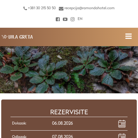
+381 30 215 50 50
recepcija@ramondahotel.com
EN
REZERVISITE
Dolazak:
Odlazak: