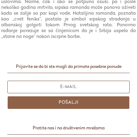
uslovima. Naime, čak i ako se potpuno osuši, pa i posle
nekoliko godina mrtvila, srpska ramonda može ponovo oživeti
kada se zalije sa par kapi vode. Natalijina ramonda, poznata
kao „cvet feniks“, postala je simbol srpskog stradanja u
albanskoj golgoti tokom Prvog svetskog rata. Ponovno
rađanje povezuje se sa činjenicom da je i Srbija uspela da
„stane na noge“ nakon iscrpne borbe.
Prijavite se da bi ste mogli da primate posebne ponude
POŠALJI
Pratite nas i na društvenim mrežama