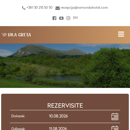
+381 30 215 50 50
recepcija@ramondahotel.com
EN
REZERVISITE
Dolazak:
Odlazak: