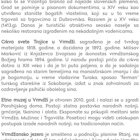
kako bi se Vizantija branila od najezde slovenskih plemena.
Grad se pominje u pisanom dokumentima, u XIV veku kao
utvrđeno stanište bogatih vlastelina, koji su u to vreme
trgovali sa trgovcima iz Dubrovnika. Razoren je u XV veku
(1413.g). Danas je turistički atraktivno seosko naselje sa
nekoliko restorana izgrađenim na nekadašnjim vodenicama.
Crkva svete Trojice u Vrmdži
, sagrađena je od tvrdog
materijala 1818. godine, a dozidana je 1892. godine. Milisav
Marković iz Knjaževca živopisao je ikonostas vrmdžanskog
Božjeg hrama 1894. godine. U narodu postoji priča da crkva
datira iz XIII veka i da je tri puta paljena, a da je sadašnja
sagrađena na starim temeljima na manastirskom imanju i da
je bogomolju, u vreme vladavine Turaka, spasao “ferman”
turskog starešine iz Sokobanje, izdat u znak zahvalnosti za
ozdravljenje psihički obolelog sina.
Etno muzej u Vrmdži
je otvoren 2010. god. i nalazi se u zgradi
Parohijskog doma. Postoji stalna postavka narodnih nošnji,
grnčarije, tkanina i alata. Eksponate su prikupili meštani sela
Vrmdža, Mužinac i Trgovište. Posetioci mogu videti celokupan
postupak izrade narodnih nošnji, na tradicionalan način.
Vrmdžansko jezero
je smešteno u podnožju planine Rtanj, na