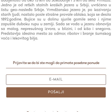
udaljenosti od oko 15 km od Sokobanje i 3 km od sela Vrmdža.
Jedno je od retkih stalnih kraških jezera u Srbiji, uvršćeno u
listu geo-nasleđa Srbije. Vrmdžansko jezero je, po kazivanju
starih ljudi, nastalo posle strašne provale oblaka, koja se desila
1892.godine. Bujice su u dolinu sjurile gomile sena i njime
zapušile duboku rupu u zemlji. Sada se voda u jezeru obnavlja
sa malog, nepresušnog izvora, u blizini, i od kiša i snegova.
Predstavlja idealno mesto za odmor, ribolov i branje šumskog
voća i lekovitog bilja.
Prijavite se da bi ste mogli da primate posebne ponude
POŠALJI