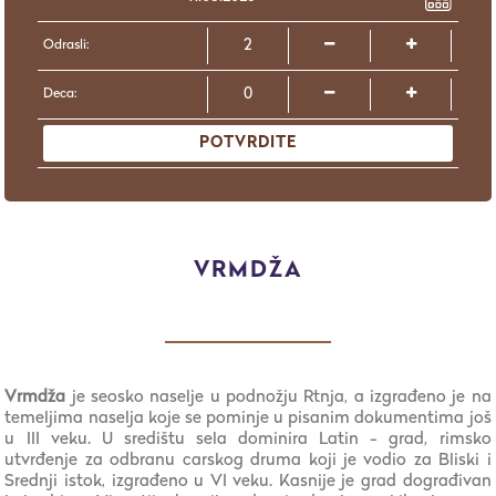
Odrasli:
Deca:
POTVRDITE
VRMDŽA
Vrmdža
je seosko naselje u podnožju Rtnja, a izgrađeno je na
temeljima naselja koje se pominje u pisanim dokumentima još
u III veku. U središtu sela dominira Latin - grad, rimsko
utvrđenje za odbranu carskog druma koji je vodio za Bliski i
Srednji istok, izgrađeno u VI veku. Kasnije je grad dograđivan